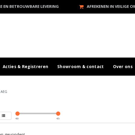
LE EN BETROUWBARE LEVERING
AFREKENEN IN VEILIGE 
Acties & Registreren
Showroom & contact
Over ons
/
AEG
€
0
€
5
n gevonden!...