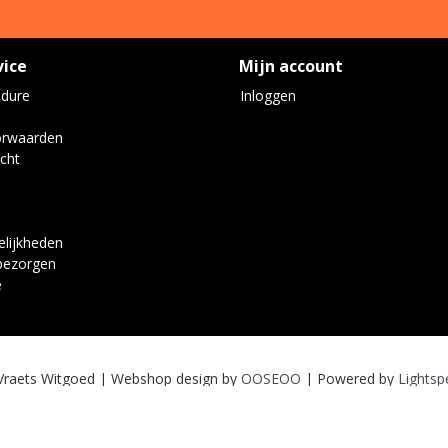
vice
Mijn account
edure
Inloggen
orwaarden
cht
lijkheden
bezorgen
e
Vraets Witgoed | Webshop design by
OOSEOO
| Powered by
Lightsp
Wij worden door klanten beoordeeld met een
9
van
10
gebaseerd op
7
reviews
.