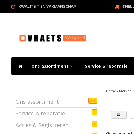
KWALITEIT EN VAKMANSCHAP
SNEL
Ons assortiment
Service & reparatie
Home
/
Merken
Ons assortiment
274
Service & reparatie
1
Acties & Registreren
2
Geen producte