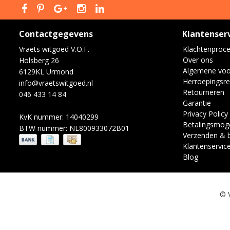
Contactgegevens
Klantenser
Vraets witgoed V.O.F.
Klachtenproc
Over ons
Holsberg 26
Algemene vo
6129KL Urmond
Herroepingsre
info@vraetswitgoed.nl
Retourneren
046 433 14 84
Garantie
Privacy Policy
KvK nummer: 14040299
Betalingsmoge
BTW nummer: NL800933072B01
Verzenden & 
Klantenservic
Blog
© 