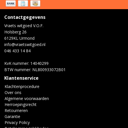
Contactgegevens
Vraets witgoed V.O.F.
Holsberg 26
6129KL Urmond
info@vraetswitgoed.nl
046 433 14 84
KvK nummer: 14040299
BTW nummer: NL800933072B01
Klantenservice
Klachtenprocedure
Over ons
Algemene voorwaarden
Herroepingsrecht
Retourneren
Garantie
Privacy Policy