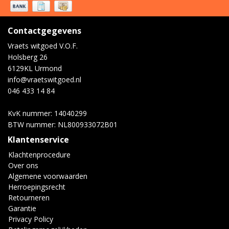
Contactgegevens
Vraets witgoed V.O.F.
Holsberg 26
6129KL Urmond
info@vraetswitgoed.nl
046 433 14 84
KvK nummer: 14040299
BTW nummer: NL800933072B01
Klantenservice
Klachtenprocedure
Over ons
Algemene voorwaarden
Herroepingsrecht
Retourneren
Garantie
Privacy Policy