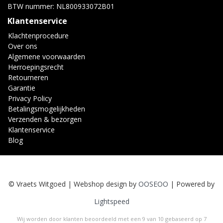
BTW nummer: NL800933072B01
Klantenservice
Klachtenprocedure
Over ons
Algemene voorwaarden
Herroepingsrecht
Retourneren
Garantie
Privacy Policy
Betalingsmogelijkheden
Verzenden & bezorgen
Klantenservice
Blog
© Vraets Witgoed | Webshop design by
OOSEOO
| Powered by
Lightspeed
Wij worden door klanten beoordeeld met een
9
van
10
gebaseerd op
7