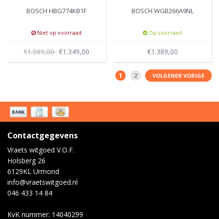
BOSCH HBG774KB1F
BOSCH WGB266A9NL
Niet op voorraad
Op voorraad
€1.589,00
€1.349,00
€1.389,00
1
2
VOLGENDE VORIGE
Contactgegevens
Vraets witgoed V.O.F.
Holsberg 26
6129KL Urmond
info@vraetswitgoed.nl
046 433 14 84
KvK nummer: 14040299