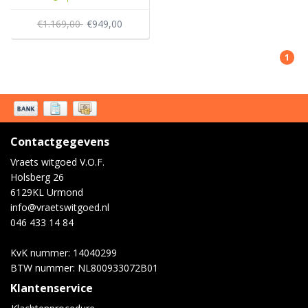
€1.169,00
€949,00
1
Contactgegevens
Vraets witgoed V.O.F.
Holsberg 26
6129KL Urmond
info@vraetswitgoed.nl
046 433 14 84
KvK nummer: 14040299
BTW nummer: NL800933072B01
Klantenservice