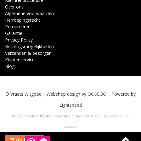
Klachtenprocedure
Over ons
Algemene voorwaarden
Herroepingsrecht
Retourneren
Garantie
Privacy Policy
Betalingsmogelijkheden
Verzenden & bezorgen
Klantenservice
Blog
© Vraets Witgoed | Webshop design by
OOSEOO
| Powered by
Lightspeed
Wij worden door klanten beoordeeld met een
9
van
10
gebaseerd op
7
reviews
.
(0)
| €0,00