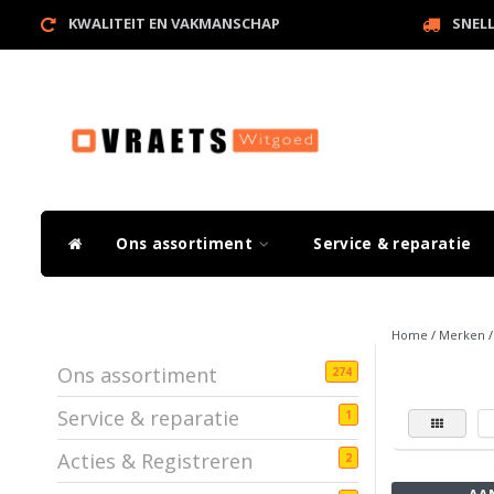
KWALITEIT EN VAKMANSCHAP
SNEL
Ons assortiment
Service & reparatie
Home
/
Merken
Ons assortiment
274
Service & reparatie
1
Acties & Registreren
2