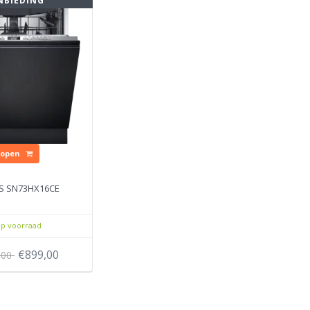
NBIEDING
Kopen
S SN73HX16CE
p voorraad
€899,00
,00