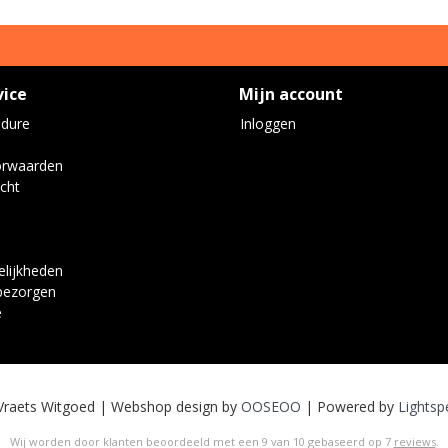
vice
Mijn account
edure
Inloggen
orwaarden
cht
lijkheden
bezorgen
e
Vraets Witgoed | Webshop design by
OOSEOO
| Powered by
Lightsp
Wij worden door klanten beoordeeld met een
9
van
10
gebaseerd op
7
reviews
.