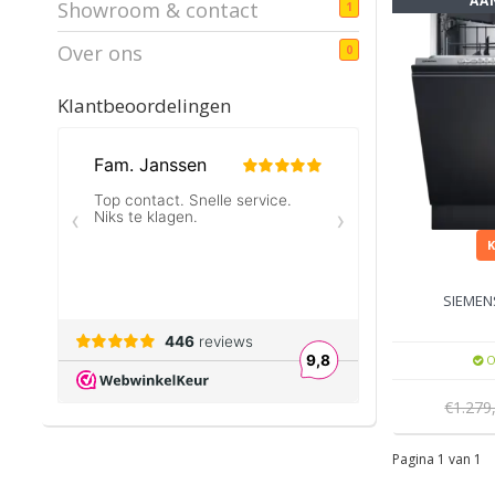
AA
Showroom & contact
1
Over ons
0
Klantbeoordelingen
SIEMEN
O
€1.279
Pagina 1 van 1