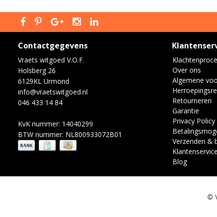
Contactgegevens
Klantenser
Vraets witgoed V.O.F.
Klachtenproc
Over ons
Holsberg 26
Algemene vo
6129KL Urmond
Herroepingsre
info@vraetswitgoed.nl
Retourneren
046 433 14 84
Garantie
Privacy Policy
KvK nummer: 14040299
Betalingsmoge
BTW nummer: NL800933072B01
Verzenden & 
Klantenservic
Blog
© 