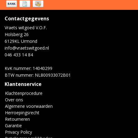
Contactgegevens
Vraets witgoed V.O.F.
Holsberg 26
6129KL Urmond
info@vraetswitgoed.nl
046 433 14 84
KvK nummer: 14040299
BTW nummer: NL800933072B01
Klantenservice
Klachtenprocedure
Over ons
Algemene voorwaarden
Herroepingsrecht
Retourneren
Garantie
Privacy Policy