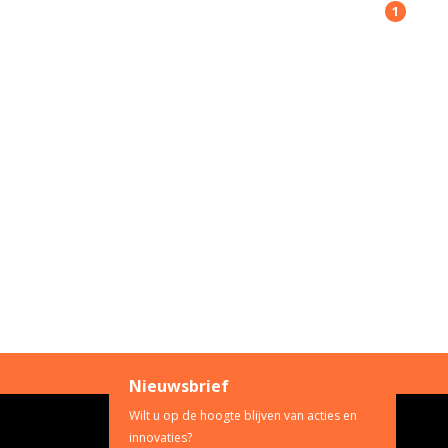
1
Nieuwsbrief
Wilt u op de hoogte blijven van acties en
innovaties?