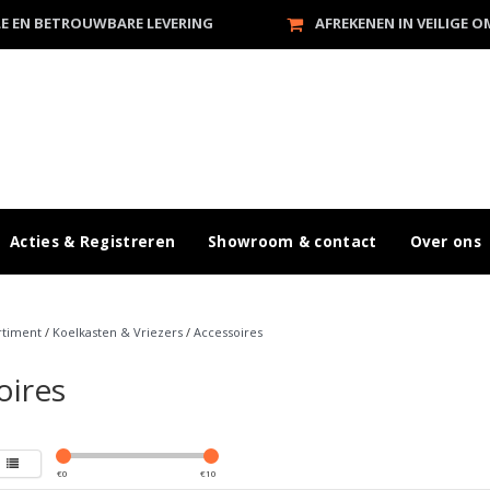
LE EN BETROUWBARE LEVERING
AFREKENEN IN VEILIGE 
Acties & Registreren
Showroom & contact
Over ons
rtiment
/
Koelkasten & Vriezers
/
Accessoires
oires
€
0
€
10