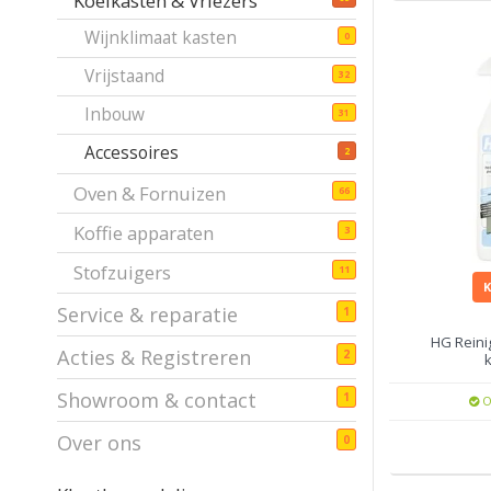
Koelkasten & Vriezers
Wijnklimaat kasten
0
Vrijstaand
32
Inbouw
31
Accessoires
2
Oven & Fornuizen
66
Koffie apparaten
3
Stofzuigers
11
Service & reparatie
1
HG Reini
Acties & Registreren
2
Showroom & contact
1
O
Over ons
0