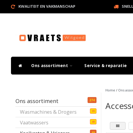
KWALITEIT EN VAKMANSCHAP
SNEL
Ons assortiment
Service & reparatie
Home
/
Ons asso
Ons assortiment
274
Access
Wasmachines & Drogers
35
Vaatwassers
40
69