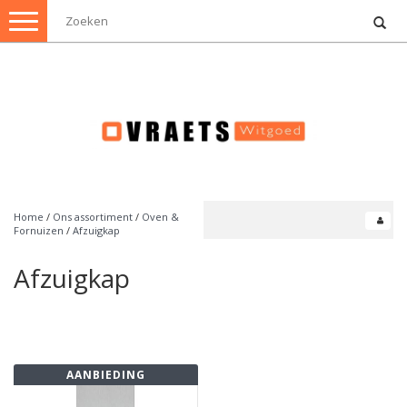
Toggle
navigation
Home
/
Ons assortiment
/
Oven &
Fornuizen
/
Afzuigkap
Afzuigkap
AANBIEDING