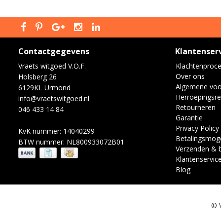
Contactgegevens
Klantenser
Vraets witgoed V.O.F.
Klachtenproc
Over ons
Holsberg 26
Algemene vo
6129KL Urmond
Herroepingsre
info@vraetswitgoed.nl
Retourneren
046 433 14 84
Garantie
Privacy Policy
KvK nummer: 14040299
Betalingsmoge
BTW nummer: NL800933072B01
Verzenden & 
Klantenservic
Blog
© 