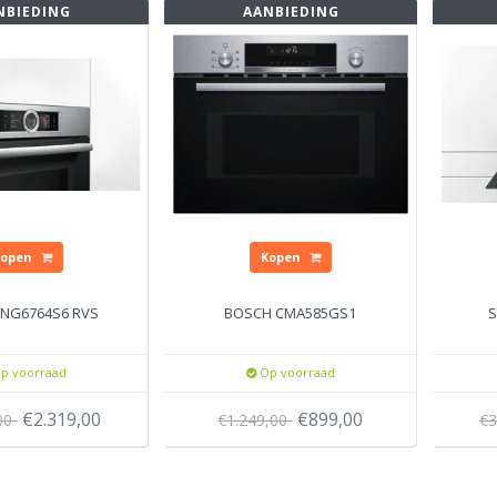
NBIEDING
AANBIEDING
Kopen
Kopen
HNG6764S6 RVS
BOSCH CMA585GS1
S
p voorraad
Op voorraad
€2.319,00
€899,00
,00
€1.249,00
€3