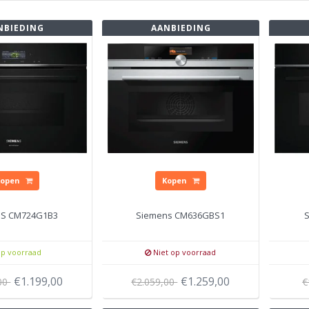
NBIEDING
AANBIEDING
Kopen
Kopen
NS CM724G1B3
Siemens CM636GBS1
p voorraad
Niet op voorraad
€1.199,00
€1.259,00
,00
€2.059,00
€