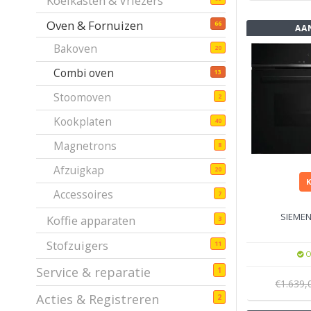
Koelkasten & Vriezers
Oven & Fornuizen
66
AA
Bakoven
20
Combi oven
13
Stoomoven
2
Kookplaten
40
Magnetrons
8
Afzuigkap
20
Accessoires
7
SIEME
Koffie apparaten
3
Stofzuigers
11
O
Service & reparatie
1
€1.639
Acties & Registreren
2