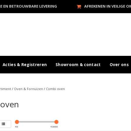
LE EN BETROUWBARE LEVERING
AFREKENEN IN VEILIGE 
Acties & Registreren
Showroom & contact
Over ons
rtiment
/
Oven & Fornuizen
/
Combi oven
 oven
€
0
€
3000