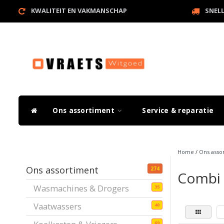
KWALITEIT EN VAKMANSCHAP
SNEL
Ons assortiment
Service & reparatie
Home
/
Ons asso
Ons assortiment
274
Combi
Wasmachines & Drogers
35
Vaatwassers
40
69