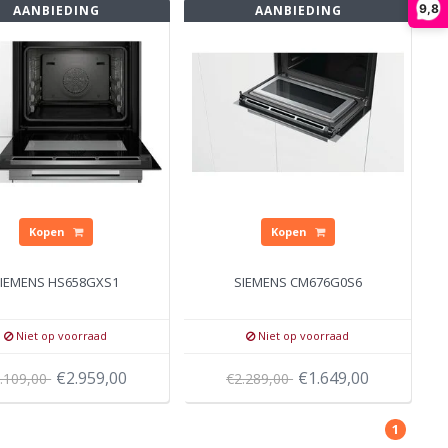
9,8
AANBIEDING
AANBIEDING
Kopen
Kopen
IEMENS HS658GXS1
SIEMENS CM676G0S6
Niet op voorraad
Niet op voorraad
€2.959,00
€1.649,00
.109,00
€2.289,00
1