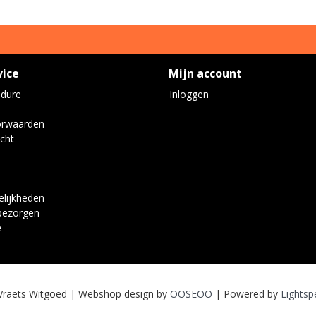
vice
Mijn account
edure
Inloggen
orwaarden
cht
lijkheden
bezorgen
e
Vraets Witgoed | Webshop design by
OOSEOO
| Powered by
Lightsp