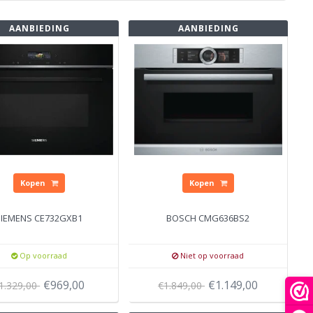
AANBIEDING
AANBIEDING
Kopen
Kopen
SIEMENS CE732GXB1
BOSCH CMG636BS2
Op voorraad
Niet op voorraad
€969,00
€1.149,00
1.329,00
€1.849,00