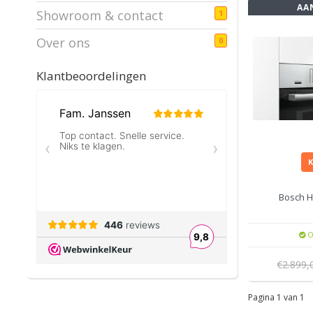
AA
Showroom & contact
1
Over ons
0
Klantbeoordelingen
Bosch 
O
€2.899
Pagina 1 van 1