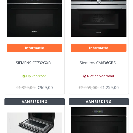
Informatie
Informatie
SIEMENS CE732GXB1
Siemens CM636GBS1
Op voorraad
Niet op voorraad
€1.329,00
€969,00
€2.059,00
€1.259,00
AANBIEDING
AANBIEDING