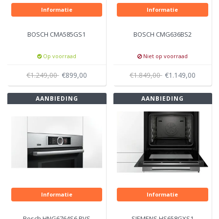
Informatie
Informatie
BOSCH CMA585GS1
BOSCH CMG636BS2
Op voorraad
Niet op voorraad
€1.249,00
€899,00
€1.849,00
€1.149,00
AANBIEDING
AANBIEDING
Informatie
Informatie
Bosch HNG6764S6 RVS
SIEMENS HS658GXS1