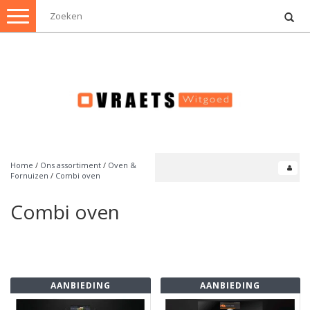
Toggle
navigation
Home
/
Ons assortiment
/
Oven &
Fornuizen
/
Combi oven
Combi oven
AANBIEDING
AANBIEDING