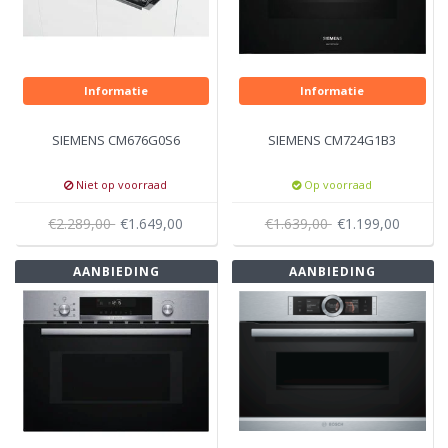
Informatie
Informatie
SIEMENS CM676G0S6
SIEMENS CM724G1B3
Niet op voorraad
Op voorraad
€2.289,00
€1.649,00
€1.639,00
€1.199,00
AANBIEDING
AANBIEDING