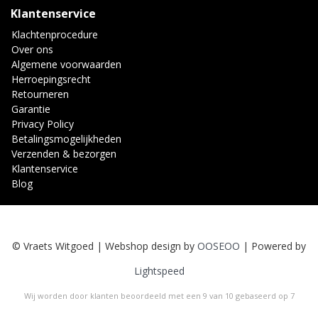
Klantenservice
Klachtenprocedure
Over ons
Algemene voorwaarden
Herroepingsrecht
Retourneren
Garantie
Privacy Policy
Betalingsmogelijkheden
Verzenden & bezorgen
Klantenservice
Blog
© Vraets Witgoed | Webshop design by
OOSEOO
| Powered by
Lightspeed
Wij worden door klanten beoordeeld met een
9
van
10
gebaseerd op
7