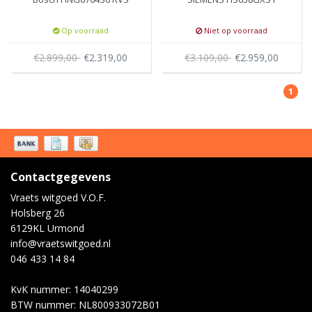
Op voorraad
Niet op voorraad
€2.899,00
€2.319,00
€3.109,00
€2.959,00
1
Contactgegevens
Vraets witgoed V.O.F.
Holsberg 26
6129KL Urmond
info@vraetswitgoed.nl
046 433 14 84
KvK nummer: 14040299
BTW nummer: NL800933072B01