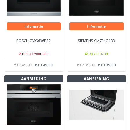
Informatie
Informatie
BOSCH CMG636BS2
SIEMENS CM724G1B3
Niet op voorraad
Op voorraad
€1.849,00
€1.149,00
€1.639,00
€1.199,00
AANBIEDING
AANBIEDING