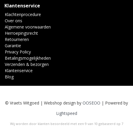
Klantenservice
Klachtenprocedure
Over ons
Algemene voorwaarden
Herroepingsrecht
Retourneren
Garantie
Privacy Policy
Betalingsmogelijkheden
Verzenden & bezorgen
Klantenservice
Blog
© Vraets Witgoed | Webshop design by
OOSEOO
| Powered by
Lightspeed
Wij worden door klanten beoordeeld met een
9
van
10
gebaseerd op
7