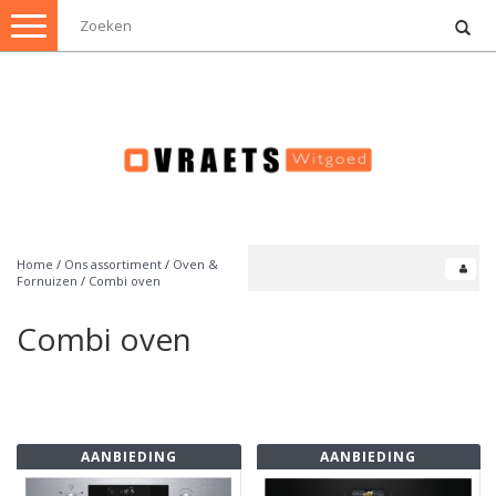
Toggle
navigation
Home
/
Ons assortiment
/
Oven &
Fornuizen
/
Combi oven
Combi oven
AANBIEDING
AANBIEDING