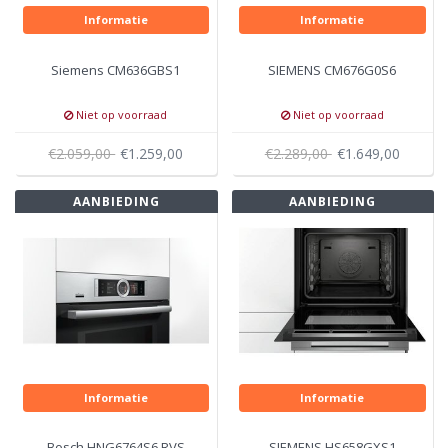
Informatie
Informatie
Siemens CM636GBS1
SIEMENS CM676G0S6
Niet op voorraad
Niet op voorraad
€2.059,00
€1.259,00
€2.289,00
€1.649,00
AANBIEDING
AANBIEDING
Informatie
Informatie
Bosch HNG6764S6 RVS
SIEMENS HS658GXS1