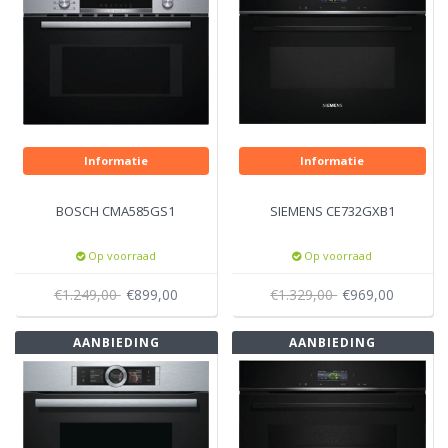
Informatie
Informatie
BOSCH CMA585GS1
SIEMENS CE732GXB1
Op voorraad
Op voorraad
€1.249,00
€899,00
€1.329,00
€969,00
AANBIEDING
AANBIEDING