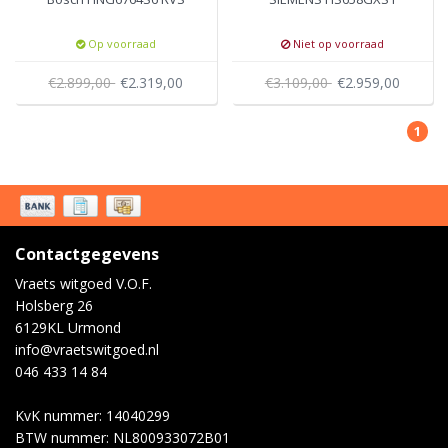
Op voorraad
Niet op voorraad
€2.899,00
€2.319,00
€3.109,00
€2.959,00
1
Contactgegevens
Vraets witgoed V.O.F.
Holsberg 26
6129KL Urmond
info@vraetswitgoed.nl
046 433 14 84
KvK nummer: 14040299
BTW nummer: NL800933072B01