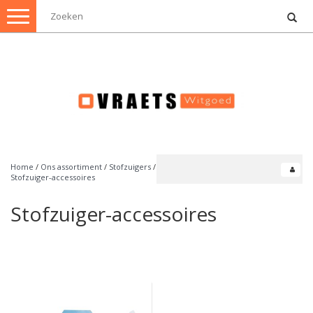
Toggle
navigation
Home
/
Ons assortiment
/
Stofzuigers
/
Stofzuiger-accessoires
Stofzuiger-accessoires