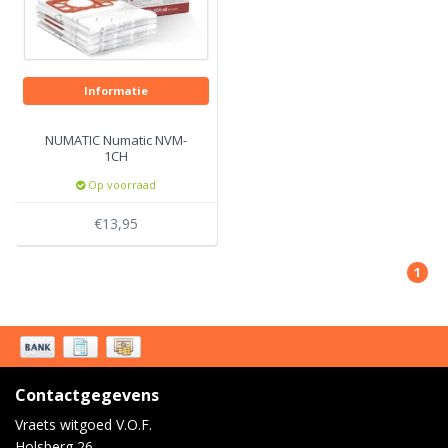
Informatie
NUMATIC Numatic NVM-
1CH
Op voorraad
€13,95
1
Contactgegevens
Vraets witgoed V.O.F.
Holsberg 26