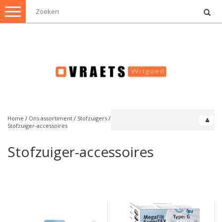
Toggle
navigation
Home
/
Ons assortiment
/
Stofzuigers
/
Stofzuiger-accessoires
Stofzuiger-accessoires