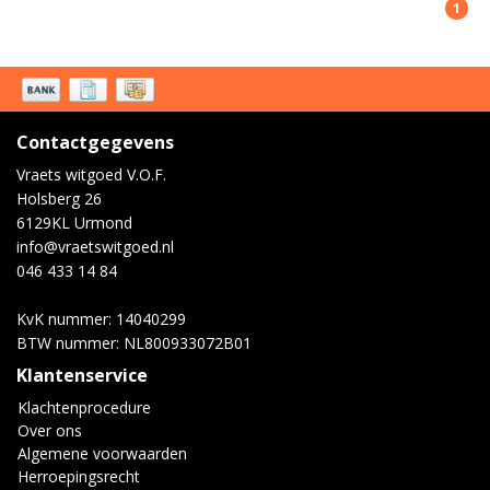
1
Contactgegevens
Vraets witgoed V.O.F.
Holsberg 26
6129KL Urmond
info@vraetswitgoed.nl
046 433 14 84
KvK nummer: 14040299
BTW nummer: NL800933072B01
Klantenservice
Klachtenprocedure
Over ons
Algemene voorwaarden
Herroepingsrecht