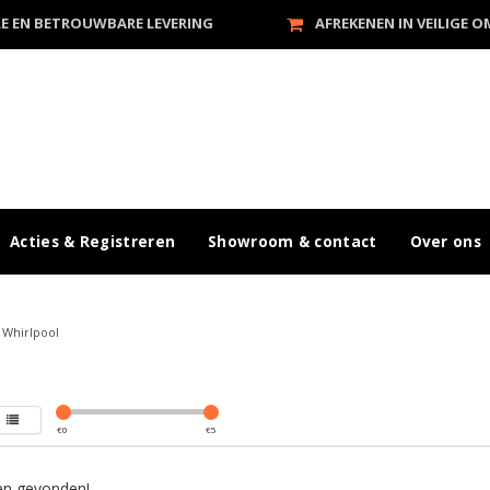
LE EN BETROUWBARE LEVERING
AFREKENEN IN VEILIGE 
Acties & Registreren
Showroom & contact
Over ons
/
Whirlpool
€
0
€
5
n gevonden!...