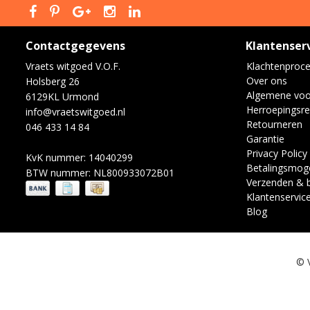
Contactgegevens
Klantenser
Vraets witgoed V.O.F.
Klachtenproc
Over ons
Holsberg 26
Algemene vo
6129KL Urmond
Herroepingsre
info@vraetswitgoed.nl
Retourneren
046 433 14 84
Garantie
Privacy Policy
KvK nummer: 14040299
Betalingsmoge
BTW nummer: NL800933072B01
Verzenden & 
Klantenservic
Blog
© 