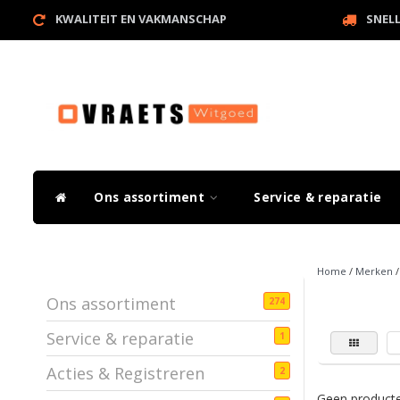
KWALITEIT EN VAKMANSCHAP
SNEL
Ons assortiment
Service & reparatie
Home
/
Merken
Ons assortiment
274
Service & reparatie
1
Acties & Registreren
2
Geen producte