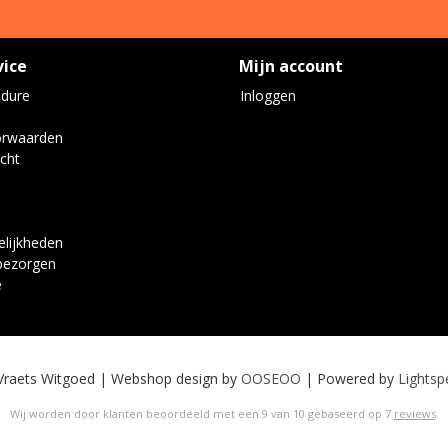
vice
Mijn account
edure
Inloggen
orwaarden
cht
lijkheden
bezorgen
e
Vraets Witgoed | Webshop design by
OOSEOO
| Powered by
Lightsp
Wij worden door klanten beoordeeld met een
9
van
10
gebaseerd op
7
reviews
.