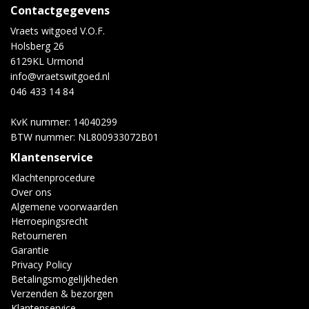
Contactgegevens
Vraets witgoed V.O.F.
Holsberg 26
6129KL Urmond
info@vraetswitgoed.nl
046 433 14 84
KvK nummer: 14040299
BTW nummer: NL800933072B01
Klantenservice
Klachtenprocedure
Over ons
Algemene voorwaarden
Herroepingsrecht
Retourneren
Garantie
Privacy Policy
Betalingsmogelijkheden
Verzenden & bezorgen
Klantenservice