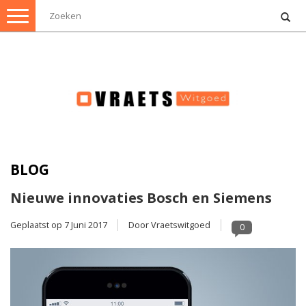
Toggle
navigation
BLOG
Nieuwe innovaties Bosch en Siemens
Geplaatst op
7 Juni 2017
Door Vraetswitgoed
0