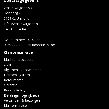
Contactgegevens
Vraets witgoed V.O.F.
Holsberg 26
6129KL Urmond
info@vraetswitgoed.nl
046 433 14 84
KvK nummer: 14040299
BTW nummer: NL800933072B01
Klantenservice
Klachtenprocedure
Over ons
Algemene voorwaarden
Herroepingsrecht
Retourneren
Garantie
Privacy Policy
Betalingsmogelijkheden
Verzenden & bezorgen
Klantenservice