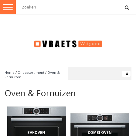
Toggle
navigation
Home
/
Ons assortiment
/
Oven &
Fornuizen
Oven & Fornuizen
BAKOVEN
COMBI OVEN