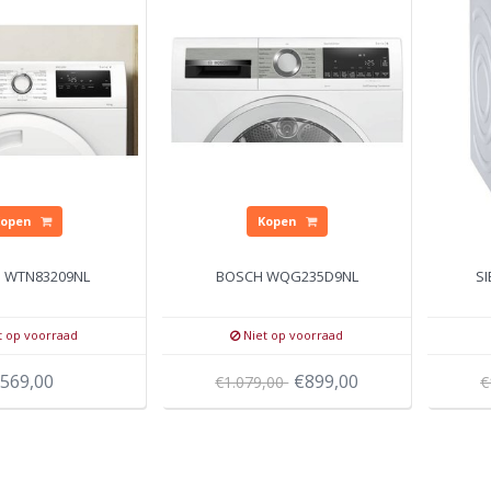
Kopen
Kopen
 WTN83209NL
BOSCH WQG235D9NL
S
t op voorraad
Niet op voorraad
569,00
€899,00
€1.079,00
€