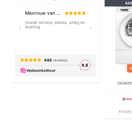
AA
SIEMEN
Nie
€1.029