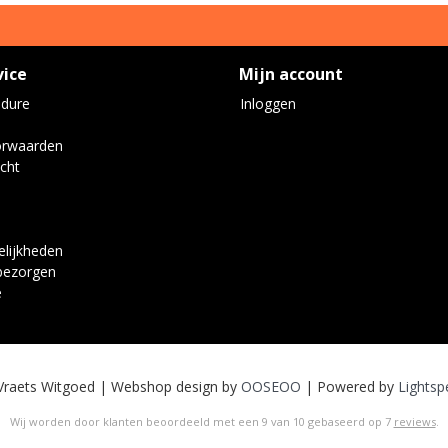
vice
Mijn account
edure
Inloggen
orwaarden
cht
lijkheden
bezorgen
e
Vraets Witgoed | Webshop design by
OOSEOO
| Powered by
Lightsp
Wij worden door klanten beoordeeld met een
9
van
10
gebaseerd op
7
reviews
.