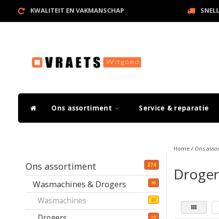
KWALITEIT EN VAKMANSCHAP
SNEL
Ons assortiment
Service & reparatie
Home
/
Ons asso
Ons assortiment
274
Droger
Wasmachines & Drogers
35
Wasmachines
23
Drogers
16