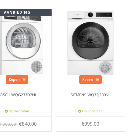
AANBIEDING
Kopen
Kopen
OSCH WQG233D2NL
SIEMENS WQ32J200NL
Op voorraad
Op voorraad
€849,00
€999,00
1.009,00