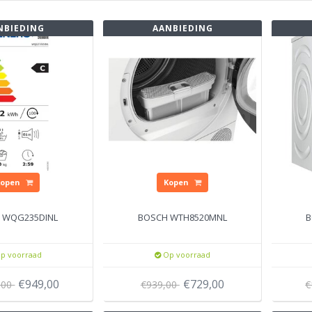
NBIEDING
AANBIEDING
Kopen
Kopen
 WQG235DINL
BOSCH WTH8520MNL
B
p voorraad
Op voorraad
€949,00
€729,00
,00
€939,00
€