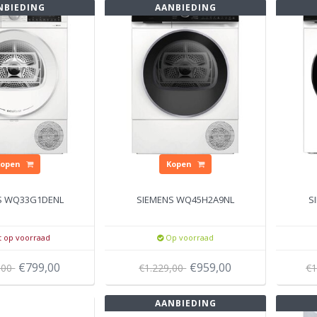
NBIEDING
AANBIEDING
Kopen
Kopen
S WQ33G1DENL
SIEMENS WQ45H2A9NL
S
t op voorraad
Op voorraad
€799,00
€959,00
,00
€1.229,00
€1
AANBIEDING