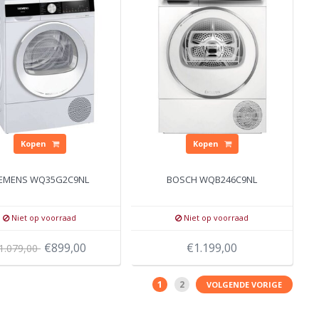
Kopen
Kopen
IEMENS WQ35G2C9NL
BOSCH WQB246C9NL
Niet op voorraad
Niet op voorraad
€899,00
€1.199,00
1.079,00
1
2
VOLGENDE VORIGE