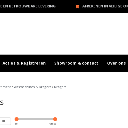
LE EN BETROUWBARE LEVERING
AFREKENEN IN VEILIGE 
Acties & Registreren
Showroom & contact
Over ons
rtiment
/
Wasmachines & Drogers
/
Drogers
s
€
0
€
1500