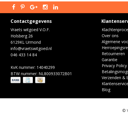
Contactgegevens
Klantenser
Vraets witgoed V.O.F.
Klachtenproc
Over ons
Holsberg 26
Algemene vo
6129KL Urmond
Herroepingsre
info@vraetswitgoed.nl
Retourneren
046 433 14 84
Garantie
Privacy Policy
KvK nummer: 14040299
Betalingsmoge
BTW nummer: NL800933072B01
Verzenden & 
Klantenservic
Blog
© 