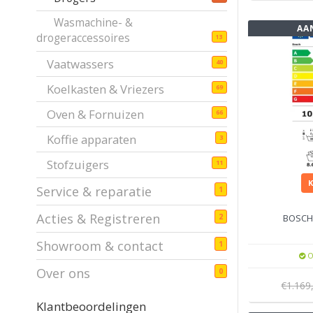
Wasmachine- &
AA
drogeraccessoires
13
Vaatwassers
40
Koelkasten & Vriezers
69
Oven & Fornuizen
66
Koffie apparaten
3
Stofzuigers
11
Service & reparatie
1
Acties & Registreren
BOSCH
2
Showroom & contact
1
O
Over ons
0
€1.169
Klantbeoordelingen