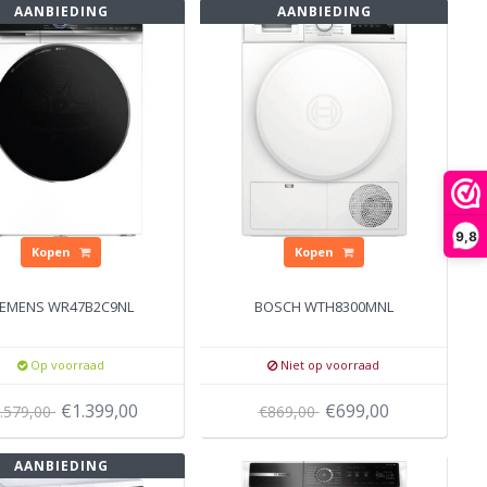
AANBIEDING
AANBIEDING
9,8
Kopen
Kopen
IEMENS WR47B2C9NL
BOSCH WTH8300MNL
Op voorraad
Niet op voorraad
€1.399,00
€699,00
.579,00
€869,00
AANBIEDING