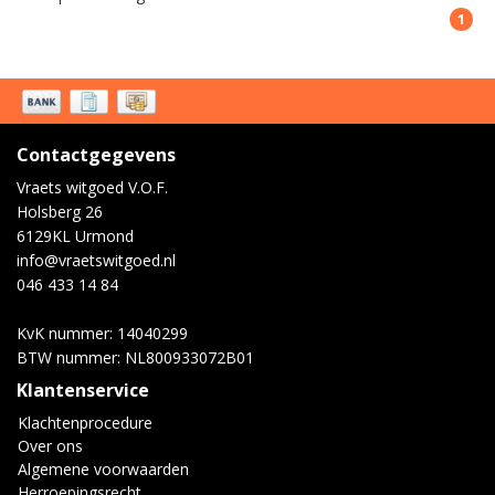
1
Contactgegevens
Vraets witgoed V.O.F.
Holsberg 26
6129KL Urmond
info@vraetswitgoed.nl
046 433 14 84
KvK nummer: 14040299
BTW nummer: NL800933072B01
Klantenservice
Klachtenprocedure
Over ons
Algemene voorwaarden
Herroepingsrecht