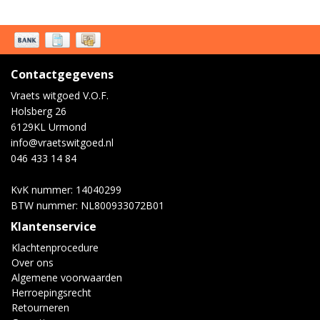
Contactgegevens
Vraets witgoed V.O.F.
Holsberg 26
6129KL Urmond
info@vraetswitgoed.nl
046 433 14 84
KvK nummer: 14040299
BTW nummer: NL800933072B01
Klantenservice
Klachtenprocedure
Over ons
Algemene voorwaarden
Herroepingsrecht
Retourneren