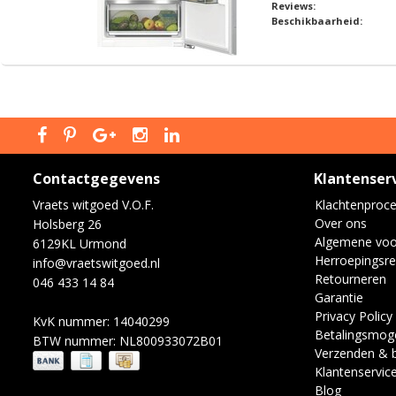
Reviews:
Beschikbaarheid:
Contactgegevens
Klantenser
Vraets witgoed V.O.F.
Klachtenproc
Over ons
Holsberg 26
Algemene vo
6129KL Urmond
Herroepingsre
info@vraetswitgoed.nl
Retourneren
046 433 14 84
Garantie
Privacy Policy
KvK nummer: 14040299
Betalingsmoge
BTW nummer: NL800933072B01
Verzenden & 
Klantenservic
Blog