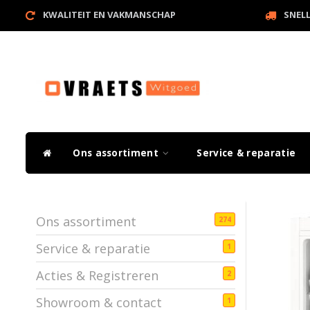
KWALITEIT EN VAKMANSCHAP
SNEL
Ons assortiment
Service & reparatie
Ons assortiment
274
Service & reparatie
1
Acties & Registreren
2
Showroom & contact
1