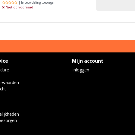
| Je beoordeling toevoegen
Niet op voorraad
vice
Mijn account
edure
Inloggen
orwaarden
cht
lijkheden
bezorgen
e