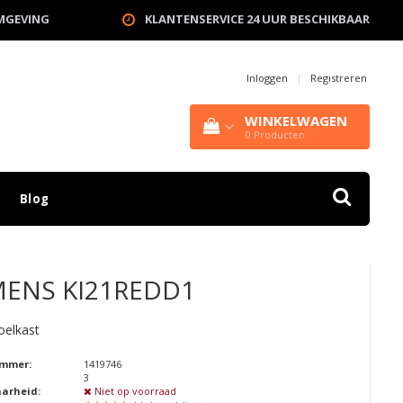
OMGEVING
KLANTENSERVICE 24 UUR BESCHIKBAAR
Inloggen
|
Registreren
WINKELWAGEN
0
Producten
Blog
MENS
KI21REDD1
oelkast
ummer:
1419746
3
aarheid:
Niet op voorraad