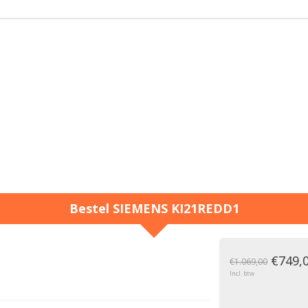
Bestel
SIEMENS
KI21REDD1
g
€749,
€1.069,00
Incl. btw