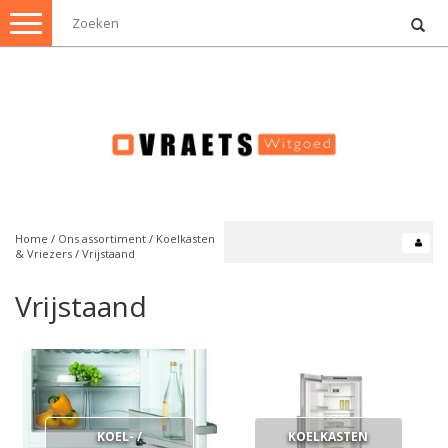
Toggle
navigation
Home
/
Ons assortiment
/
Koelkasten
& Vriezers
/
Vrijstaand
Vrijstaand
KOEL- /
KOELKASTEN