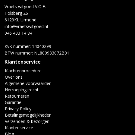
Vraets witgoed V.O.F.
Holsberg 26
6129KL Urmond
info@vraetswitgoed.nl
046 433 14 84
KvK nummer: 14040299
BTW nummer: NL800933072B01
Klantenservice
Klachtenprocedure
Over ons
Algemene voorwaarden
Herroepingsrecht
Retourneren
Garantie
Privacy Policy
Betalingsmogelijkheden
Verzenden & bezorgen
Klantenservice
Blog