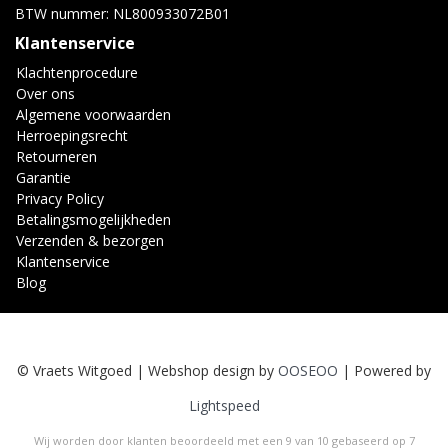
BTW nummer: NL800933072B01
Klantenservice
Klachtenprocedure
Over ons
Algemene voorwaarden
Herroepingsrecht
Retourneren
Garantie
Privacy Policy
Betalingsmogelijkheden
Verzenden & bezorgen
Klantenservice
Blog
© Vraets Witgoed | Webshop design by
OOSEOO
| Powered by
Lightspeed
Wij worden door klanten beoordeeld met een
9
van
10
gebaseerd op
7