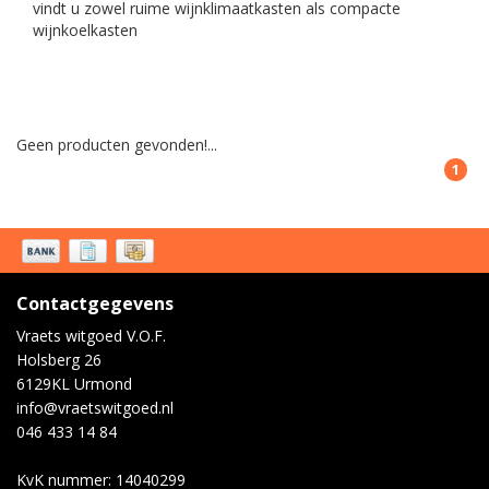
vindt u zowel ruime wijnklimaatkasten als compacte
wijnkoelkasten
Geen producten gevonden!...
1
Contactgegevens
Vraets witgoed V.O.F.
Holsberg 26
6129KL Urmond
info@vraetswitgoed.nl
046 433 14 84
KvK nummer: 14040299