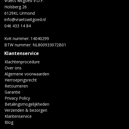
Vraets witgoed V.O.F.
Holsberg 26
6129KL Urmond
info@vraetswitgoed.nl
046 433 14 84
KvK nummer: 14040299
BTW nummer: NL800933072B01
Klantenservice
Klachtenprocedure
Over ons
Algemene voorwaarden
Herroepingsrecht
Retourneren
Garantie
Privacy Policy
Betalingsmogelijkheden
Verzenden & bezorgen
Klantenservice
Blog