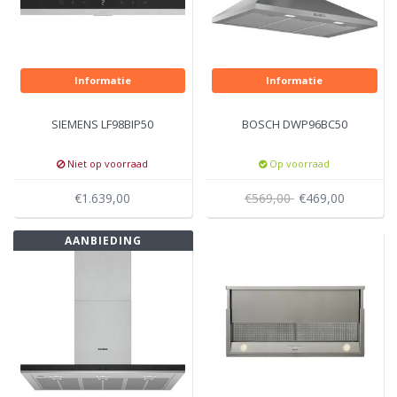
Informatie
Informatie
SIEMENS LF98BIP50
BOSCH DWP96BC50
Niet op voorraad
Op voorraad
€1.639,00
€569,00
€469,00
AANBIEDING