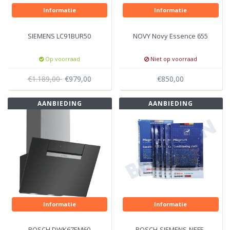
Informatie
Informatie
SIEMENS LC91BUR50
NOVY Novy Essence 655
Op voorraad
Niet op voorraad
€1.189,00
€979,00
€850,00
AANBIEDING
AANBIEDING
Informatie
Informatie
BOSCH DWK67EM60
BOSCH-SIEMENS-NEFF-