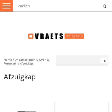
Toggle
navigation
Home
/
Ons assortiment
/
Oven &
Fornuizen
/
Afzuigkap
Afzuigkap