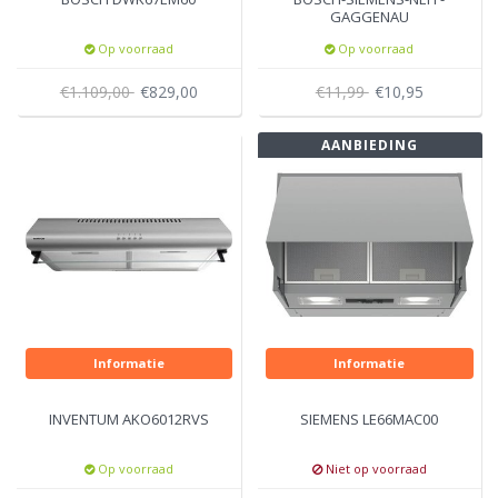
GAGGENAU
Onderhoudsdoek voor
Op voorraad
Op voorraad
RVS
€1.109,00
€829,00
€11,99
€10,95
AANBIEDING
Informatie
Informatie
INVENTUM AKO6012RVS
SIEMENS LE66MAC00
Op voorraad
Niet op voorraad