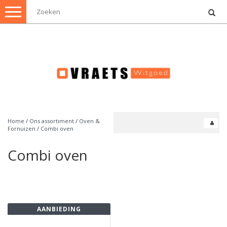
Toggle
navigation
Home
/
Ons assortiment
/
Oven &
Fornuizen
/
Combi oven
Combi oven
AANBIEDING