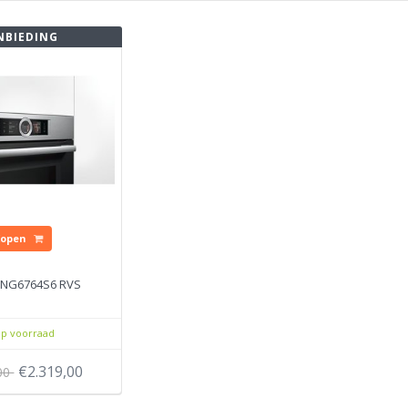
NBIEDING
Kopen
HNG6764S6 RVS
p voorraad
€2.319,00
,00