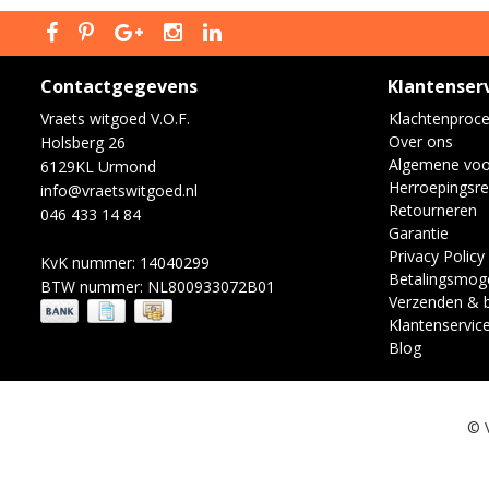
Contactgegevens
Klantenser
Vraets witgoed V.O.F.
Klachtenproc
Over ons
Holsberg 26
Algemene vo
6129KL Urmond
Herroepingsre
info@vraetswitgoed.nl
Retourneren
046 433 14 84
Garantie
Privacy Policy
KvK nummer: 14040299
Betalingsmoge
BTW nummer: NL800933072B01
Verzenden & 
Klantenservic
Blog
© 