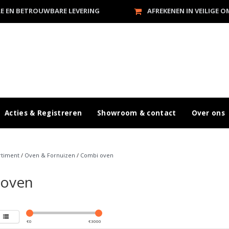
LE EN BETROUWBARE LEVERING
AFREKENEN IN VEILIGE 
Acties & Registreren
Showroom & contact
Over ons
rtiment
/
Oven & Fornuizen
/
Combi oven
 oven
€
0
€
3000