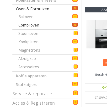
Koelkasten & Vriezers
Oven & Fornuizen
66
AA
Bakoven
20
Combi oven
13
Stoomoven
2
Kookplaten
40
Magnetrons
8
Afzuigkap
20
Accessoires
7
Bosch 
Koffie apparaten
3
Stofzuigers
11
O
Service & reparatie
1
€2.899
Acties & Registreren
2