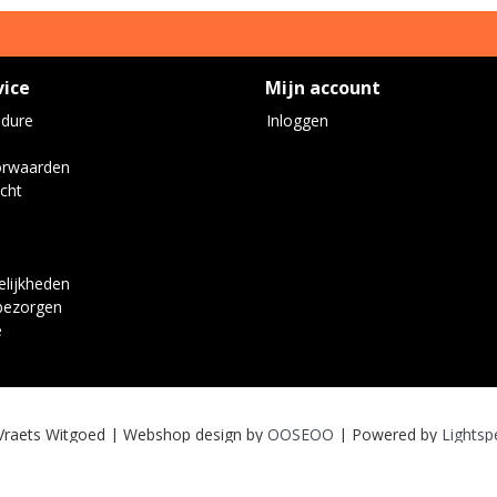
vice
Mijn account
edure
Inloggen
orwaarden
cht
lijkheden
bezorgen
e
Vraets Witgoed | Webshop design by
OOSEOO
| Powered by
Lightsp
Wij worden door klanten beoordeeld met een
9
van
10
gebaseerd op
7
reviews
.