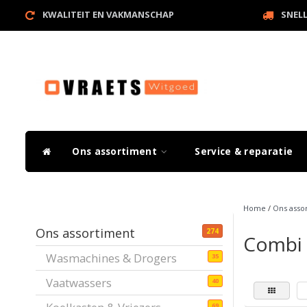
KWALITEIT EN VAKMANSCHAP
SNEL
Ons assortiment
Service & reparatie
Home
/
Ons asso
Ons assortiment
274
Combi
Wasmachines & Drogers
35
Vaatwassers
40
69