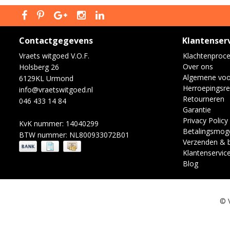
Contactgegevens
Klantenser
Vraets witgoed V.O.F.
Klachtenproc
Over ons
Holsberg 26
Algemene vo
6129KL Urmond
Herroepingsre
info@vraetswitgoed.nl
Retourneren
046 433 14 84
Garantie
Privacy Policy
KvK nummer: 14040299
Betalingsmoge
BTW nummer: NL800933072B01
Verzenden & 
Klantenservic
Blog
© 