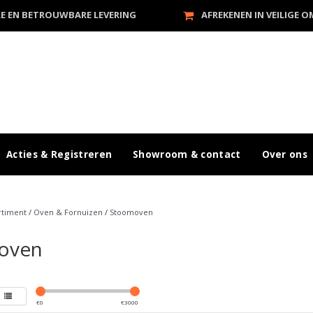
LE EN BETROUWBARE LEVERING
AFREKENEN IN VEILIGE 
Acties & Registreren
Showroom & contact
Over ons
rtiment
/
Oven & Fornuizen
/
Stoomoven
oven
€
0
€
3000