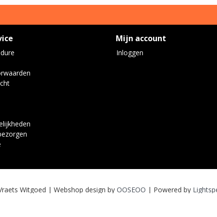
vice
Mijn account
edure
Inloggen
orwaarden
cht
lijkheden
bezorgen
e
Vraets Witgoed | Webshop design by
OOSEOO
| Powered by
Lightsp
Wij worden door klanten beoordeeld met een
9
van
10
gebaseerd op
7
reviews
.