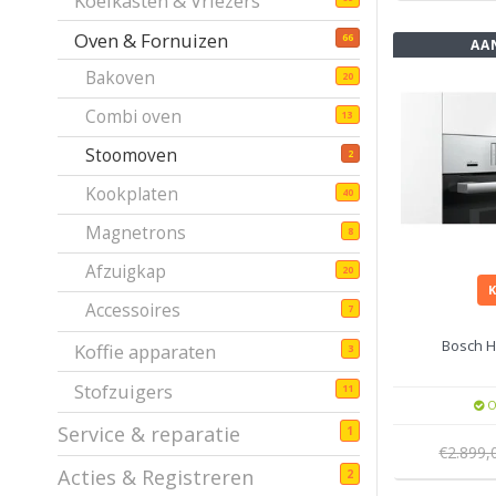
Koelkasten & Vriezers
Oven & Fornuizen
66
AA
Bakoven
20
Combi oven
13
Stoomoven
2
Kookplaten
40
Magnetrons
8
Afzuigkap
20
Accessoires
7
Bosch 
Koffie apparaten
3
Stofzuigers
11
O
Service & reparatie
1
€2.899
Acties & Registreren
2