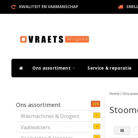
KWALITEIT EN VAKMANSCHAP
SNEL
Ons assortiment
Service & reparatie
Home
/
Ons asso
Ons assortiment
274
Stoom
Wasmachines & Drogers
35
Vaatwassers
40
69