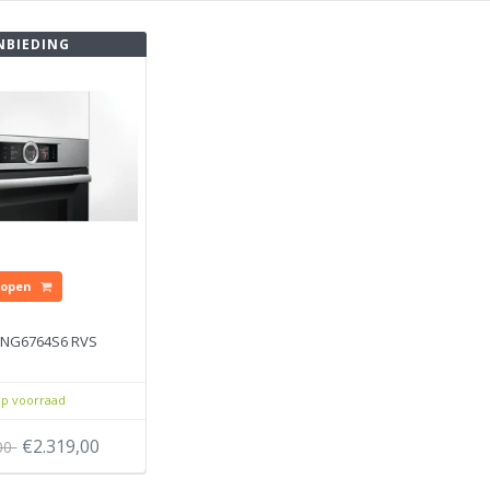
NBIEDING
Kopen
HNG6764S6 RVS
p voorraad
€2.319,00
,00