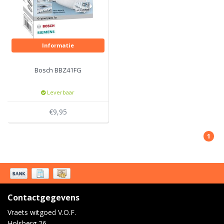
Informatie
Bosch BBZ41FG
Leverbaar
€9,95
1
Contactgegevens
Vraets witgoed V.O.F.
Holsberg 26