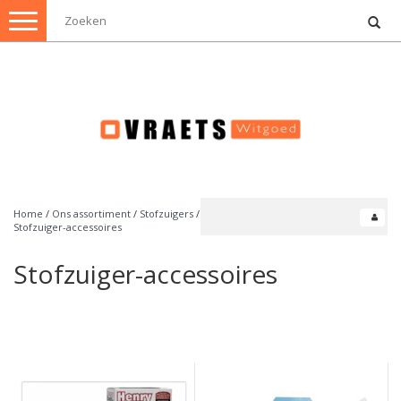
Toggle
navigation
Home
/
Ons assortiment
/
Stofzuigers
/
Stofzuiger-accessoires
Stofzuiger-accessoires