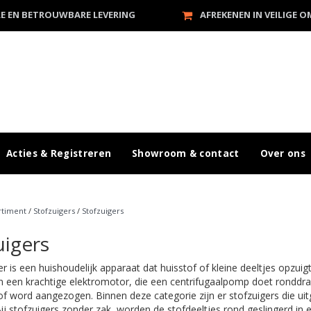
LE EN BETROUWBARE LEVERING
AFREKENEN IN VEILIGE 
Acties & Registreren
Showroom & contact
Over ons
rtiment
/
Stofzuigers
/
Stofzuigers
uigers
r is een huishoudelijk apparaat dat huisstof of kleine deeltjes opzuigt
n een krachtige elektromotor, die een centrifugaalpomp doet ronddraa
f word aangezogen. Binnen deze categorie zijn er stofzuigers die uit
ij stofzuigers zonder zak, worden de stofdeeltjes rond geslingerd in 