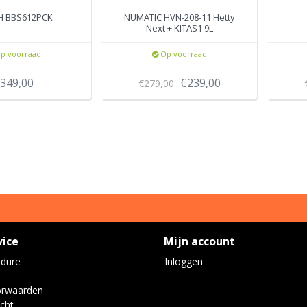
H BBS612PCK
NUMATIC HVN-208-11 Hetty
Next + KITAS1 9L
p voorraad
Op voorraad
349,00
€239,00
€279,00
vice
Mijn account
edure
Inloggen
orwaarden
cht