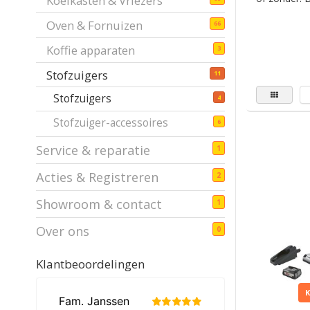
Koelkasten & Vriezers
Oven & Fornuizen
66
Koffie apparaten
3
Stofzuigers
11
Stofzuigers
4
Stofzuiger-accessoires
6
Service & reparatie
1
Acties & Registreren
2
Showroom & contact
1
Over ons
0
Klantbeoordelingen