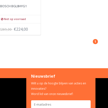
BOSCH BGL8HYG1
Niet op voorraad
€224,00
€269,00
1
Nieuwsbrief
Wilt u op de hoogte blijven van acties en
innovaties?
Word lid van onze nieuwsbrief: