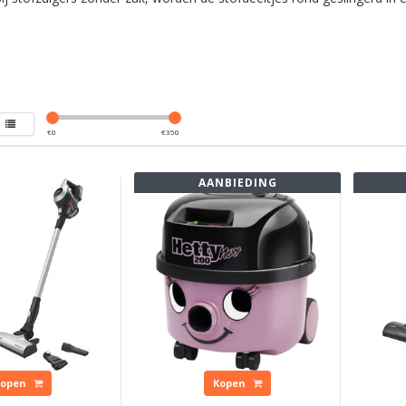
€
0
€
350
AANBIEDING
Kopen
Kopen