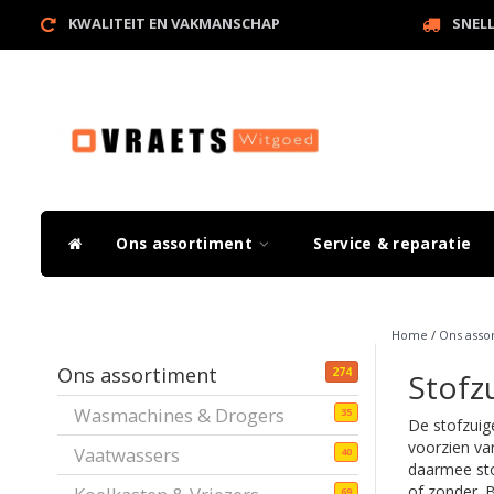
KWALITEIT EN VAKMANSCHAP
SNEL
Ons assortiment
Service & reparatie
Home
/
Ons asso
Ons assortiment
274
Stofz
Wasmachines & Drogers
35
De stofzuige
voorzien va
Vaatwassers
40
daarmee sto
of zonder. B
69