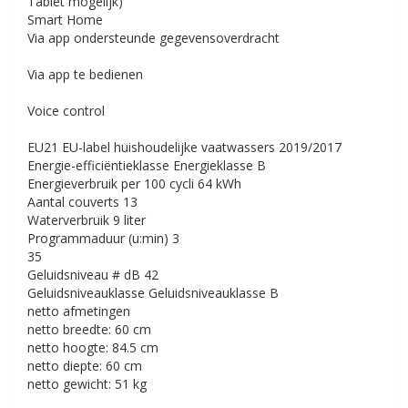
Tablet mogelijk)
Smart Home
Via app ondersteunde gegevensoverdracht
Via app te bedienen
Voice control
EU21 EU-label huishoudelijke vaatwassers 2019/2017
Energie-efficiëntieklasse
Energieklasse B
Energieverbruik per 100 cycli
64 kWh
Aantal couverts
13
Waterverbruik
9 liter
Programmaduur (u:min)
3
35
Geluidsniveau # dB
42
Geluidsniveauklasse
Geluidsniveauklasse B
netto afmetingen
netto breedte:
60 cm
netto hoogte:
84.5 cm
netto diepte:
60 cm
netto gewicht:
51 kg