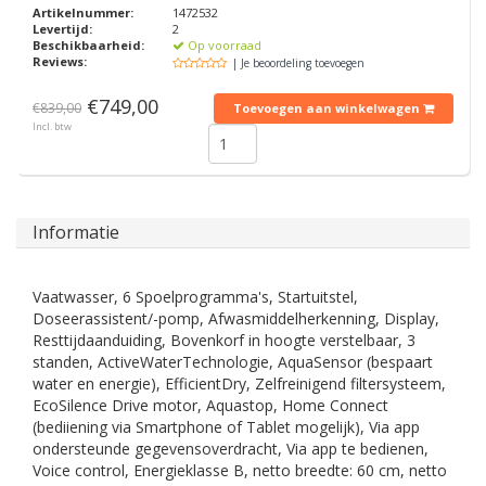
Artikelnummer:
1472532
Levertijd:
2
Beschikbaarheid:
Op voorraad
Reviews:
| Je beoordeling toevoegen
€749,00
€839,00
Toevoegen aan winkelwagen
Incl. btw
Informatie
Vaatwasser, 6 Spoelprogramma's, Startuitstel,
Doseerassistent/-pomp, Afwasmiddelherkenning, Display,
Resttijdaanduiding, Bovenkorf in hoogte verstelbaar, 3
standen, ActiveWaterTechnologie, AquaSensor (bespaart
water en energie), EfficientDry, Zelfreinigend filtersysteem,
EcoSilence Drive motor, Aquastop, Home Connect
(bediiening via Smartphone of Tablet mogelijk), Via app
ondersteunde gegevensoverdracht, Via app te bedienen,
Voice control, Energieklasse B, netto breedte: 60 cm, netto