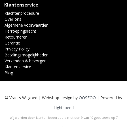
Klantenservice
Klachtenprocedure
Over ons
Algemene voorwaarden
Herroepingsrecht
Retourneren
Garantie
Privacy Policy
Betalingsmogelijkheden
Verzenden & bezorgen
Klantenservice
Blog
© Vraets Witgoed | Webshop design by
OOSEOO
| Powered by
Lightspeed
Wij worden door klanten beoordeeld met een
9
van
10
gebaseerd op
7