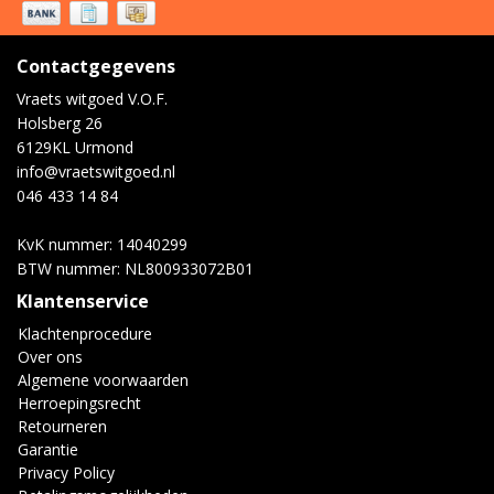
Contactgegevens
Vraets witgoed V.O.F.
Holsberg 26
6129KL Urmond
info@vraetswitgoed.nl
046 433 14 84
KvK nummer: 14040299
BTW nummer: NL800933072B01
Klantenservice
Klachtenprocedure
Over ons
Algemene voorwaarden
Herroepingsrecht
Retourneren
Garantie
Privacy Policy