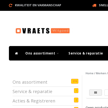
KWALITEIT EN VAKMANSCHAP
SNEL
Ons assortiment
Service & reparatie
Home
/
Merken
Ons assortiment
274
Service & reparatie
1
Acties & Registreren
2
Geen producte