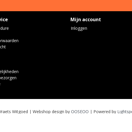
vice
Mijn account
edure
Inloggen
orwaarden
cht
lijkheden
bezorgen
e
Vraets Witgoed | Webshop design by
OOSEOO
| Powered by
Lightsp
Wij worden door klanten beoordeeld met een
9
van
10
gebaseerd op
7
reviews
.