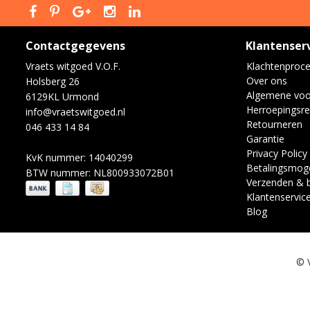
Contactgegevens
Klantenser
Vraets witgoed V.O.F.
Klachtenproc
Over ons
Holsberg 26
Algemene vo
6129KL Urmond
Herroepingsre
info@vraetswitgoed.nl
Retourneren
046 433 14 84
Garantie
Privacy Policy
KvK nummer: 14040299
Betalingsmoge
BTW nummer: NL800933072B01
Verzenden & 
Klantenservic
Blog
© 