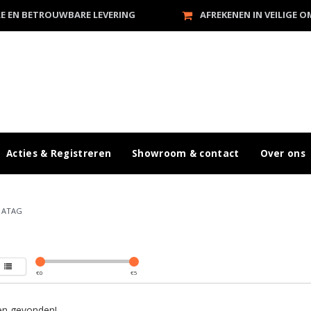
LE EN BETROUWBARE LEVERING
AFREKENEN IN VEILIGE 
Acties & Registreren
Showroom & contact
Over ons
/
ATAG
€
0
€
5
n gevonden!...