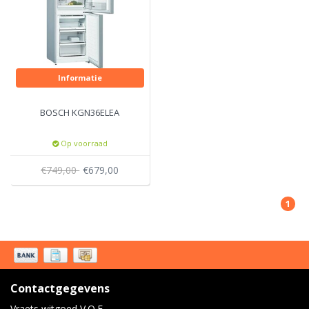
Informatie
BOSCH KGN36ELEA
Op voorraad
€749,00
€679,00
1
Contactgegevens
Vraets witgoed V.O.F.