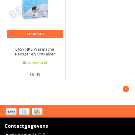
Informatie
EASY FIKS Wasmache
Reiniger en Ontkalker
Op voorraad
€8,49
1
Contactgegevens
Vraets witgoed V.O.F.