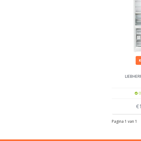
LIEBHER
O
€
Pagina 1 van 1