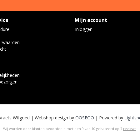
vice
Mijn account
edure
Inloggen
orwaarden
cht
lijkheden
bezorgen
e
Vraets Witgoed | Webshop design by
OOSEOO
| Powered by
Lightsp
Wij worden door klanten beoordeeld met een
9
van
10
gebaseerd op
7
reviews
.