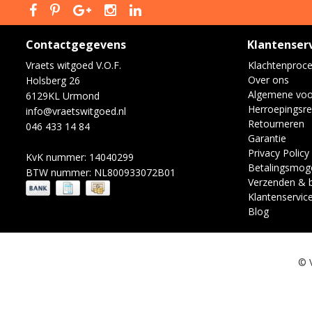
Contactgegevens
Klantenser
Vraets witgoed V.O.F.
Klachtenproc
Over ons
Holsberg 26
Algemene vo
6129KL Urmond
Herroepingsre
info@vraetswitgoed.nl
Retourneren
046 433 14 84
Garantie
Privacy Policy
KvK nummer: 14040299
Betalingsmoge
BTW nummer: NL800933072B01
Verzenden & 
Klantenservic
Blog
© 