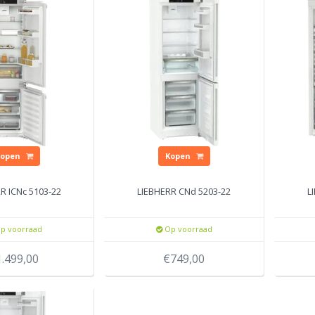
Kopen
Kopen
R ICNc 5103-22
LIEBHERR CNd 5203-22
L
p voorraad
Op voorraad
1.499,00
€749,00