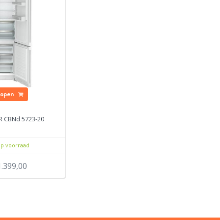
Kopen
R CBNd 5723-20
p voorraad
1.399,00