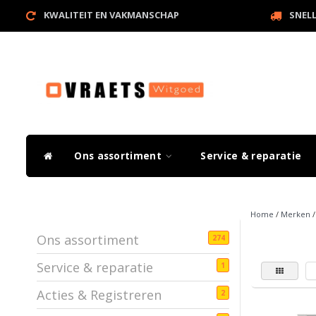
KWALITEIT EN VAKMANSCHAP
SNEL
Ons assortiment
Service & reparatie
Home
/
Merken
Ons assortiment
274
Service & reparatie
1
Acties & Registreren
2