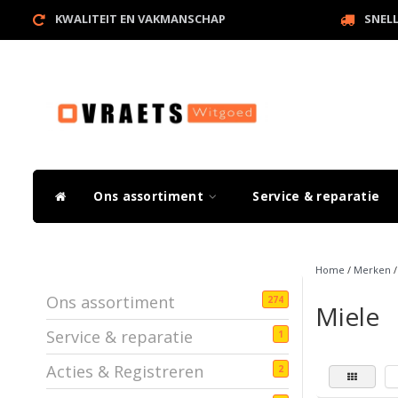
KWALITEIT EN VAKMANSCHAP
SNEL
Ons assortiment
Service & reparatie
Home
/
Merken
Ons assortiment
274
Miele
Service & reparatie
1
Acties & Registreren
2