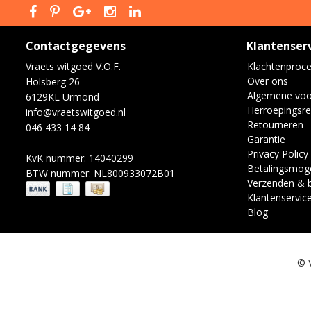
Contactgegevens
Klantenser
Vraets witgoed V.O.F.
Klachtenproc
Over ons
Holsberg 26
Algemene vo
6129KL Urmond
Herroepingsre
info@vraetswitgoed.nl
Retourneren
046 433 14 84
Garantie
Privacy Policy
KvK nummer: 14040299
Betalingsmoge
BTW nummer: NL800933072B01
Verzenden & 
Klantenservic
Blog
© 