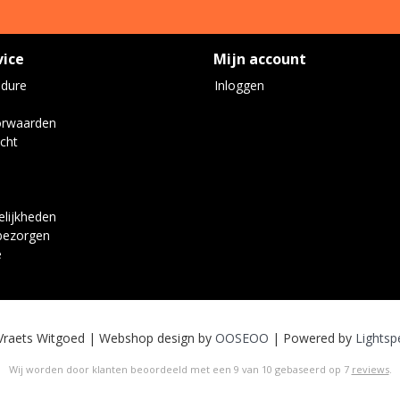
vice
Mijn account
edure
Inloggen
orwaarden
cht
lijkheden
bezorgen
e
Vraets Witgoed | Webshop design by
OOSEOO
| Powered by
Lightsp
Wij worden door klanten beoordeeld met een
9
van
10
gebaseerd op
7
reviews
.