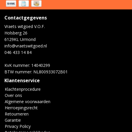
Contactgegevens
Vraets witgoed V.O.F.
Holsberg 26
6129KL Urmond
info@vraetswitgoed.nl
046 433 14 84
KvK nummer: 14040299
BTW nummer: NL800933072B01
Klantenservice
Klachtenprocedure
Over ons
Algemene voorwaarden
Herroepingsrecht
Retourneren
Garantie
Privacy Policy