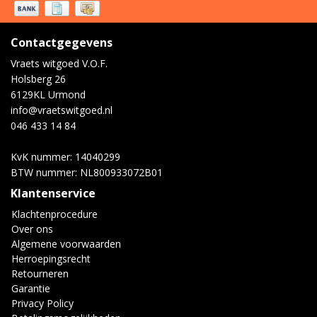
Contactgegevens
Vraets witgoed V.O.F.
Holsberg 26
6129KL Urmond
info@vraetswitgoed.nl
046 433 14 84
KvK nummer: 14040299
BTW nummer: NL800933072B01
Klantenservice
Klachtenprocedure
Over ons
Algemene voorwaarden
Herroepingsrecht
Retourneren
Garantie
Privacy Policy