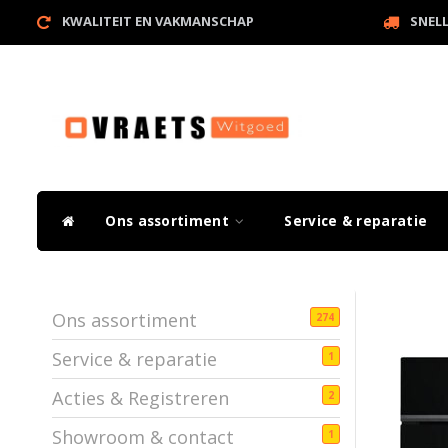
KWALITEIT EN VAKMANSCHAP
SNEL
Ons assortiment
Service & reparatie
Ons assortiment
274
Service & reparatie
1
Acties & Registreren
2
Showroom & contact
1