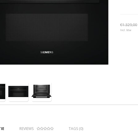
€1.329,00
Incl. btw
IE
REVIEWS
TAGS (0)