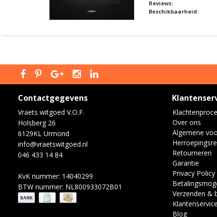
Reviews:
Beschikbaarheid:
Contactgegevens
Klantenser
Vraets witgoed V.O.F.
Klachtenproc
Over ons
Holsberg 26
Algemene vo
6129KL Urmond
Herroepingsre
info@vraetswitgoed.nl
Retourneren
046 433 14 84
Garantie
Privacy Policy
KvK nummer: 14040299
Betalingsmoge
BTW nummer: NL800933072B01
Verzenden & 
Klantenservic
Blog