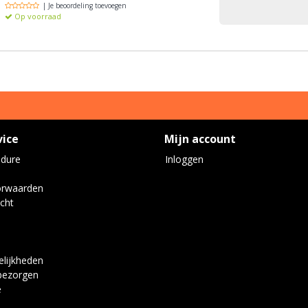
| Je beoordeling toevoegen
Op voorraad
vice
Mijn account
edure
Inloggen
orwaarden
cht
lijkheden
bezorgen
e