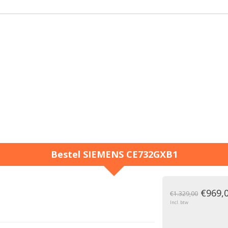
Bestel
SIEMENS
CE732GXB1
g
€969,
€1.329,00
Incl. btw