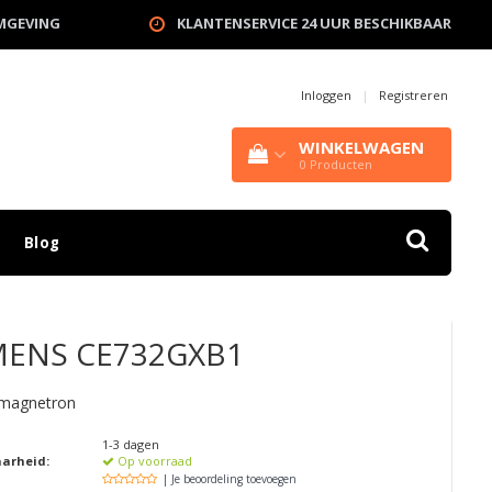
OMGEVING
KLANTENSERVICE 24 UUR BESCHIKBAAR
Inloggen
|
Registreren
WINKELWAGEN
0
Producten
Blog
MENS
CE732GXB1
 magnetron
1-3 dagen
aarheid:
Op voorraad
| Je beoordeling toevoegen