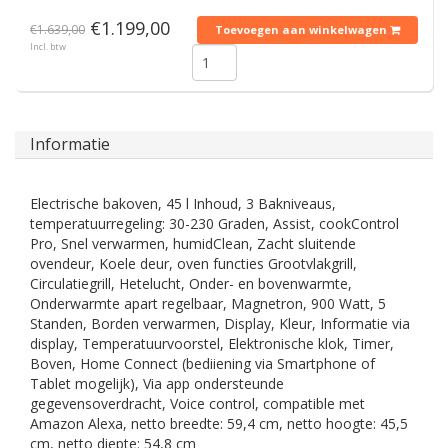
€1.199,00
€1.639,00
Toevoegen aan winkelwagen
Incl. btw
Informatie
Electrische bakoven, 45 l Inhoud, 3 Bakniveaus,
temperatuurregeling: 30-230 Graden, Assist, cookControl
Pro, Snel verwarmen, humidClean, Zacht sluitende
ovendeur, Koele deur, oven functies Grootvlakgrill,
Circulatiegrill, Hetelucht, Onder- en bovenwarmte,
Onderwarmte apart regelbaar, Magnetron, 900 Watt, 5
Standen, Borden verwarmen, Display, Kleur, Informatie via
display, Temperatuurvoorstel, Elektronische klok, Timer,
Boven, Home Connect (bediiening via Smartphone of
Tablet mogelijk), Via app ondersteunde
gegevensoverdracht, Voice control, compatible met
Amazon Alexa, netto breedte: 59,4 cm, netto hoogte: 45,5
cm, netto diepte: 54,8 cm