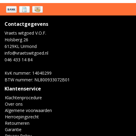
Contactgegevens
Vraets witgoed V.O.F.
Holsberg 26
6129KL Urmond
info@vraetswitgoed.nl
046 433 14 84
KvK nummer: 14040299
BTW nummer: NL800933072B01
Klantenservice
Klachtenprocedure
Over ons
Algemene voorwaarden
Herroepingsrecht
Retourneren
Garantie
Privacy Policy