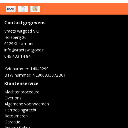
Contactgegevens
Vraets witgoed V.O.F.
Holsberg 26
6129KL Urmond
info@vraetswitgoed.nl
046 433 14 84
KvK nummer: 14040299
BTW nummer: NL800933072B01
Klantenservice
Klachtenprocedure
Over ons
Algemene voorwaarden
Herroepingsrecht
Retourneren
Garantie
Privacy Policy