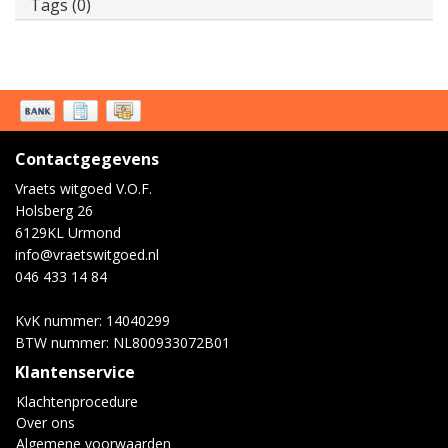
Tags (0)
Contactgegevens
Vraets witgoed V.O.F.
Holsberg 26
6129KL Urmond
info@vraetswitgoed.nl
046 433 14 84
KvK nummer: 14040299
BTW nummer: NL800933072B01
Klantenservice
Klachtenprocedure
Over ons
Algemene voorwaarden