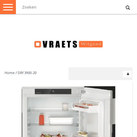
Toggle
navigation
Home
/
DRf 3900-20