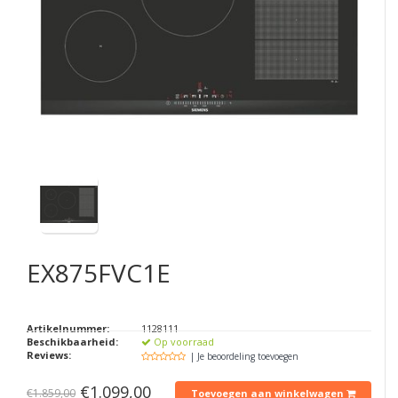
EX875FVC1E
Artikelnummer:
1128111
Beschikbaarheid:
Op voorraad
Reviews:
| Je beoordeling toevoegen
€1.099,00
€1.859,00
Toevoegen aan winkelwagen