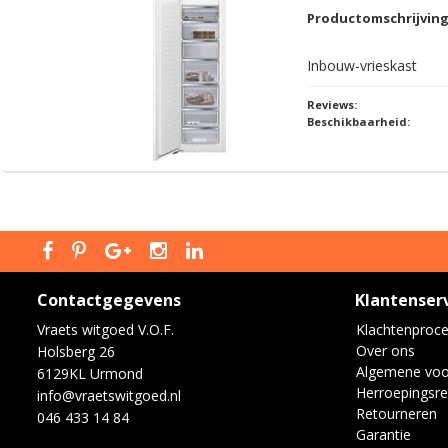
Productomschrijvin
Inbouw-vrieskast
Reviews:
Beschikbaarheid:
Contactgegevens
Klantenser
Vraets witgoed V.O.F.
Klachtenproc
Over ons
Holsberg 26
Algemene vo
6129KL Urmond
Herroepingsre
info@vraetswitgoed.nl
Retourneren
046 433 14 84
Garantie