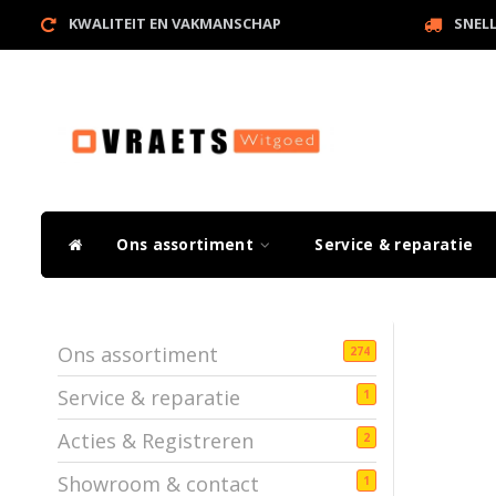
KWALITEIT EN VAKMANSCHAP
SNEL
Ons assortiment
Service & reparatie
Ons assortiment
274
Service & reparatie
1
Acties & Registreren
2
Showroom & contact
1