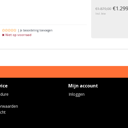
g
€1.299
€1.879,00
Incl. btw
| Je beoordeling toevoegen
Niet op voorraad
vice
Mijn account
edure
Inloggen
orwaarden
cht