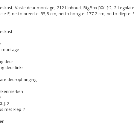
eskast, Vaste deur montage, 212 l Inhoud, BigBox [XXL]:2, 2 Legplat
sse E, netto breedte: 55,8 cm, netto hoogte: 177,2 cm, netto diepte:
ieskast
e
r montage
ng deur
ng deur links
bare deurophanging
skenmerken
 l
L]:
2
us met klep
2
zen