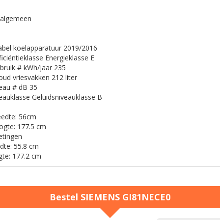
g algemeen
abel koelapparatuur 2019/2016
ficiëntieklasse
Energieklasse E
bruik # kWh/jaar
235
oud vriesvakken
212 liter
veau # dB
35
eauklasse
Geluidsniveauklasse B
eedte:
56cm
ogte:
177.5 cm
etingen
dte:
55.8 cm
te:
177.2 cm
Bestel
SIEMENS
GI81NECE0