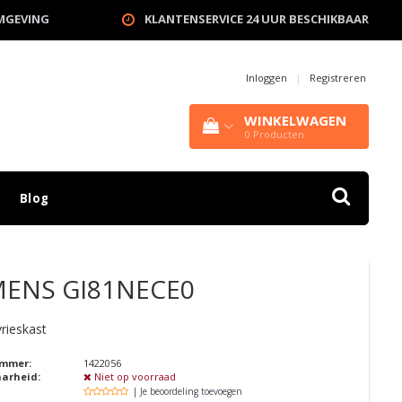
OMGEVING
KLANTENSERVICE 24 UUR BESCHIKBAAR
Inloggen
|
Registreren
WINKELWAGEN
0
Producten
Blog
MENS
GI81NECE0
rieskast
ummer:
1422056
aarheid:
Niet op voorraad
| Je beoordeling toevoegen