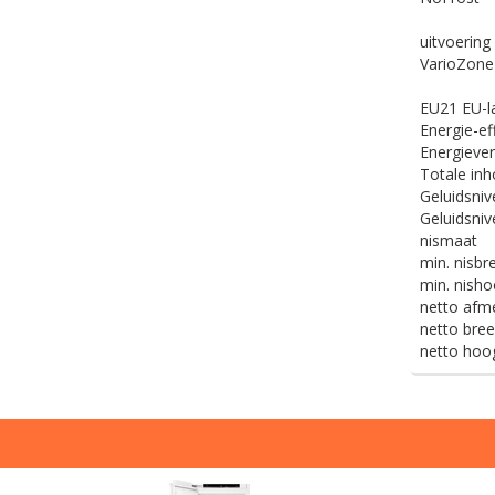
uitvoerin
VarioZone
EU21 EU-l
Energie-ef
Energiever
Totale inh
Geluidsni
Geluidsniv
nismaat
min. nisbr
min. nisho
netto afm
netto bree
netto hoog