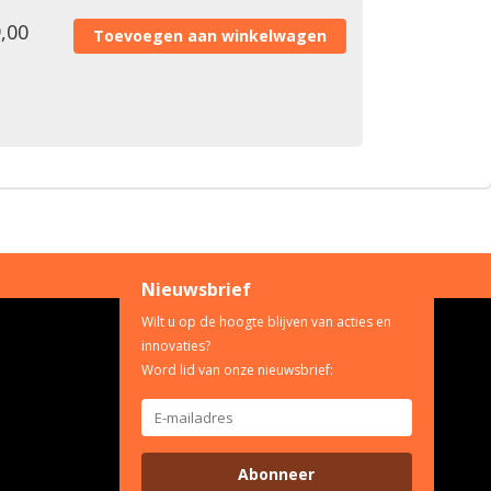
,00
Nieuwsbrief
Wilt u op de hoogte blijven van acties en
innovaties?
Word lid van onze nieuwsbrief:
Abonneer