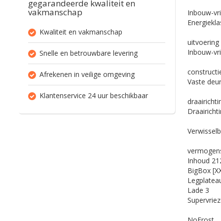
gegarandeerde kwaliteit en
vakmanschap
Inbouw-vri
Energiekla
Kwaliteit en vakmanschap
uitvoering
Inbouw-vr
Snelle en betrouwbare levering
constructi
Afrekenen in veilige omgeving
Vaste deu
Klantenservice 24 uur beschikbaar
draairichti
Draairichti
Verwissel
vermogen
Inhoud
212
BigBox [XX
Legplatea
Lade
3
Supervrie
NoFrost