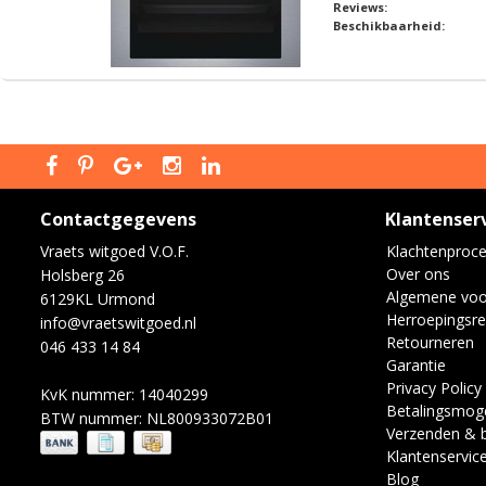
Reviews:
Beschikbaarheid:
Contactgegevens
Klantenser
Vraets witgoed V.O.F.
Klachtenproc
Over ons
Holsberg 26
Algemene vo
6129KL Urmond
Herroepingsre
info@vraetswitgoed.nl
Retourneren
046 433 14 84
Garantie
Privacy Policy
KvK nummer: 14040299
Betalingsmoge
BTW nummer: NL800933072B01
Verzenden & 
Klantenservic
Blog