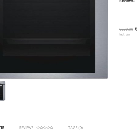
Reviews:
€839,00
Incl. btw
IE
REVIEWS
TAGS (0)