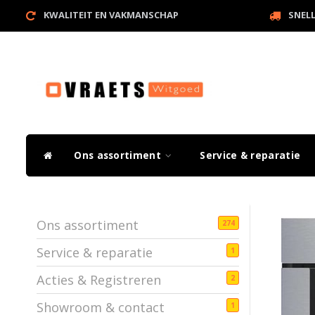
KWALITEIT EN VAKMANSCHAP
SNEL
Ons assortiment
Service & reparatie
Ons assortiment
274
Service & reparatie
1
Acties & Registreren
2
Showroom & contact
1