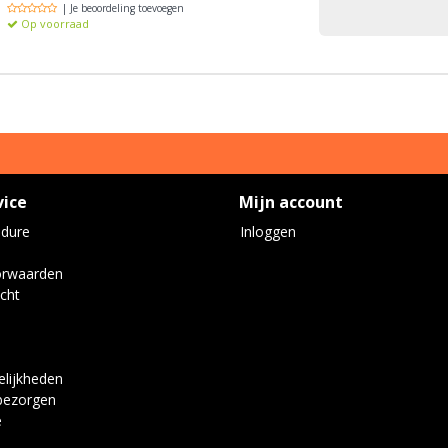
| Je beoordeling toevoegen
Op voorraad
vice
Mijn account
edure
Inloggen
orwaarden
cht
lijkheden
bezorgen
e