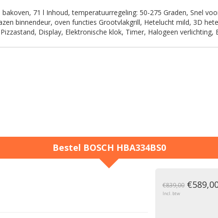
e bakoven, 71 l Inhoud, temperatuurregeling: 50-275 Graden, Snel vo
lazen binnendeur, oven functies Grootvlakgrill, Hetelucht mild, 3D 
 Pizzastand, Display, Elektronische klok, Timer, Halogeen verlichting, 
Bestel
BOSCH
HBA334BS0
g
€589,0
€839,00
Incl. btw