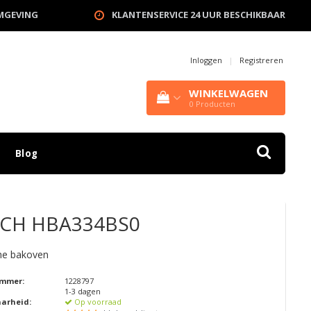
OMGEVING
KLANTENSERVICE 24 UUR BESCHIKBAAR
Inloggen
|
Registreren
WINKELWAGEN
0
Producten
Blog
CH
HBA334BS0
che bakoven
ummer:
1228797
1-3 dagen
aarheid:
Op voorraad