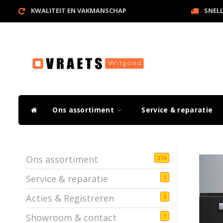
KWALITEIT EN VAKMANSCHAP
SNEL
Ons assortiment
Service & reparatie
Ons assortiment
274
Service & reparatie
1
Acties & Registreren
2
Showroom & contact
1