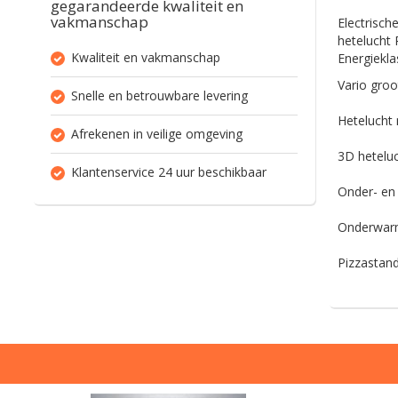
gegarandeerde kwaliteit en
vakmanschap
Electrisch
hetelucht 
Kwaliteit en vakmanschap
Energiekla
Vario groot
Snelle en betrouwbare levering
Hetelucht 
Afrekenen in veilige omgeving
3D heteluc
Klantenservice 24 uur beschikbaar
Onder- en
Onderwarm
Pizzastan