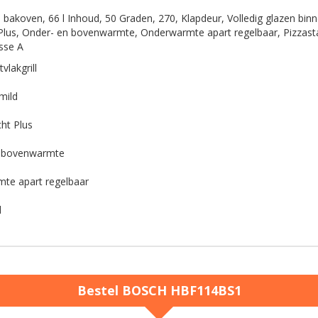
e bakoven, 66 l Inhoud, 50 Graden, 270, Klapdeur, Volledig glazen binn
Plus, Onder- en bovenwarmte, Onderwarmte apart regelbaar, Pizzastan
sse A
vlakgrill
mild
ht Plus
 bovenwarmte
te apart regelbaar
d
Bestel
BOSCH
HBF114BS1