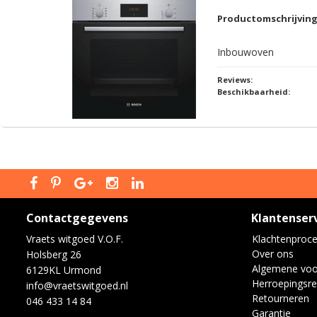
Productomschrijvin
Inbouwoven
Reviews:
Beschikbaarheid:
Contactgegevens
Klantenser
Vraets witgoed V.O.F.
Klachtenproc
Over ons
Holsberg 26
Algemene vo
6129KL Urmond
Herroepingsre
info@vraetswitgoed.nl
Retourneren
046 433 14 84
Garantie