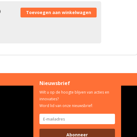
0
Nieuwsbrief
Wilt u op de hoogte blijven van acties en
innovaties?
Word lid van onze nieuwsbrief:
Abonneer