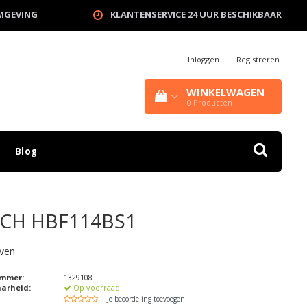
OMGEVING
KLANTENSERVICE 24 UUR BESCHIKBAAR
Inloggen
|
Registreren
WINKELWAGEN
0
Producten
Blog
CH
HBF114BS1
ven
ummer:
1329108
aarheid:
Op voorraad
| Je beoordeling toevoegen