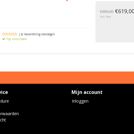
g
€619,0
€689,00
Incl. btw
| Je beoordeling toevoegen
Op voorraad
vice
Mijn account
edure
Inloggen
orwaarden
cht