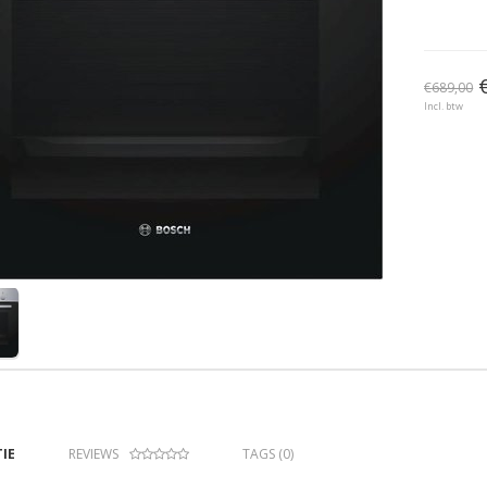
€689,00
Incl. btw
IE
REVIEWS
TAGS (0)