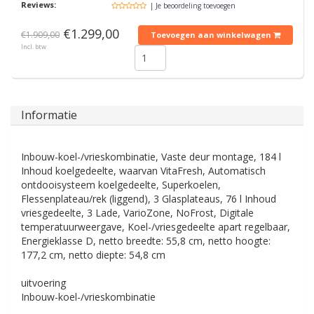
Reviews:
| Je beoordeling toevoegen
€1.299,00
€1.909,00
Toevoegen aan winkelwagen
Incl. btw
Informatie
Inbouw-koel-/vrieskombinatie, Vaste deur montage, 184 l
Inhoud koelgedeelte, waarvan VitaFresh, Automatisch
ontdooisysteem koelgedeelte, Superkoelen,
Flessenplateau/rek (liggend), 3 Glasplateaus, 76 l Inhoud
vriesgedeelte, 3 Lade, VarioZone, NoFrost, Digitale
temperatuurweergave, Koel-/vriesgedeelte apart regelbaar,
Energieklasse D, netto breedte: 55,8 cm, netto hoogte:
177,2 cm, netto diepte: 54,8 cm
uitvoering
Inbouw-koel-/vrieskombinatie