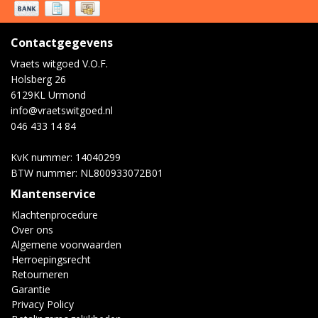
Contactgegevens
Vraets witgoed V.O.F.
Holsberg 26
6129KL Urmond
info@vraetswitgoed.nl
046 433 14 84
KvK nummer: 14040299
BTW nummer: NL800933072B01
Klantenservice
Klachtenprocedure
Over ons
Algemene voorwaarden
Herroepingsrecht
Retourneren
Garantie
Privacy Policy