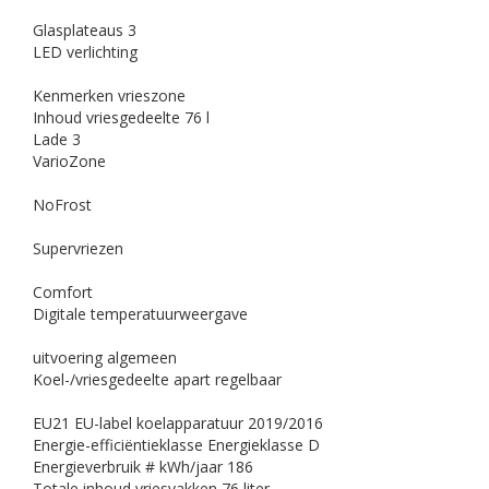
Glasplateaus
3
LED verlichting
Kenmerken vrieszone
Inhoud vriesgedeelte
76 l
Lade
3
VarioZone
NoFrost
Supervriezen
Comfort
Digitale temperatuurweergave
uitvoering algemeen
Koel-/vriesgedeelte apart regelbaar
EU21 EU-label koelapparatuur 2019/2016
Energie-efficiëntieklasse
Energieklasse D
Energieverbruik # kWh/jaar
186
Totale inhoud vriesvakken
76 liter